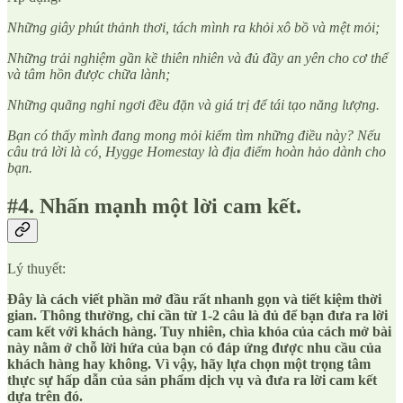
Những giây phút thảnh thơi, tách mình ra khỏi xô bồ và mệt mỏi;
Những trải nghiệm gần kề thiên nhiên và đủ đầy an yên cho cơ thể
và tâm hồn được chữa lành;
Những quãng nghỉ ngơi đều đặn và giá trị để tái tạo năng lượng.
Bạn có thấy mình đang mong mỏi kiếm tìm những điều này? Nếu
câu trả lời là có, Hygge Homestay là địa điểm hoàn hảo dành cho
bạn.
#4. Nhấn mạnh một lời cam kết.
Lý thuyết:
Đây là cách viết phần mở đầu rất nhanh gọn và tiết kiệm thời
gian. Thông thường, chỉ cần từ 1-2 câu là đủ để bạn đưa ra lời
cam kết với khách hàng. Tuy nhiên, chìa khóa của cách mở bài
này nằm ở chỗ lời hứa của bạn có đáp ứng được nhu cầu của
khách hàng hay không. Vì vậy, hãy lựa chọn một trọng tâm
thực sự hấp dẫn của sản phẩm dịch vụ và đưa ra lời cam kết
dựa trên đó.