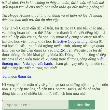
trở về nhà. Đó là khi chúng ta thấy an toàn, được bảo vệ khỏi thế
giới ngoài kia và cho phép bản thân tháo gỡ bức tường phòng vệ.
Tại Hygge Homestay, chúng tôi đang và sẽ luôn nỗ lực để mang
đến cho bạn một nơi ấm áp như vậy.
Vậy là với 6 cách dẫn dắt kể trên, tôi đã tạo ra 6 mở bài khác nhau
và chúng hoàn toàn có thể được biến thành 6 bài viết riêng biệt mà
vẫn đủ hấp dẫn với người đọc. Kỹ thuật này cũng sẽ được tôi đào
tạo cho học viên trong khóa học
Effective Copywriting
. Khóa 01
với học phí siêu ưu đãi đã ngừng tuyển sinh, nhưng nếu bạn quan
tâm, bạn có thể điền đăng ký vào
FORM
trên Website của tôi để
được thông báo khi khai giảng khóa 02. Đồng thời, tôi cũng sẽ tiếp
tục chia sẻ các kiến thức và kỹ năng thực tế trong cộng đồng
Viết
thương mại - Vừa học vừa hành
. Tham gia ngay nếu bạn muốn cải
thiện năng lực viết thương mai nhé!
Tôi muốn tham gia
Hi vọng bản tin tuần này sẽ giúp bạn tạo ra những nội dung lôi cuốn
hơn. Hãy tiếp tục ủng hộ bản tin Content Hacks, để tôi có thêm
động lực chia sẻ nhiều kiến thức hữu ích hơn nữa nhé!
Subscribe