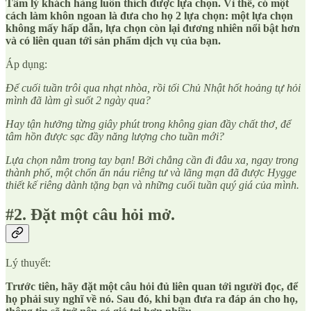
Tâm lý khách hàng luôn thích được lựa chọn. Vì thế, có một
cách làm khôn ngoan là đưa cho họ 2 lựa chọn: một lựa chọn
không mấy hấp dẫn, lựa chọn còn lại đương nhiên nổi bật hơn
và có liên quan tới sản phẩm dịch vụ của bạn.
Áp dụng:
Để cuối tuần trôi qua nhạt nhòa, rồi tối Chủ Nhật hốt hoảng tự hỏi
mình đã làm gì suốt 2 ngày qua?
Hay tận hưởng từng giây phút trong không gian đầy chất thơ, để
tâm hồn được sạc đầy năng lượng cho tuần mới?
Lựa chọn nằm trong tay bạn! Bởi chẳng cần đi đâu xa, ngay trong
thành phố, một chốn ẩn náu riêng tư và lãng mạn đã được Hygge
thiết kế riêng dành tặng bạn và những cuối tuần quý giá của mình.
#2. Đặt một câu hỏi mở.
Lý thuyết:
Trước tiên, hãy đặt một câu hỏi đủ liên quan tới người đọc, để
họ phải suy nghĩ về nó. Sau đó, khi bạn đưa ra đáp án cho họ,