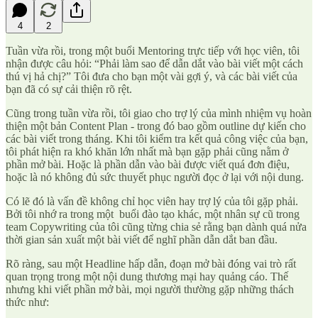
4
2
Tuần vừa rồi, trong một buổi Mentoring trực tiếp với học viên, tôi
nhận được câu hỏi: “Phải làm sao để dẫn dắt vào bài viết một cách
thú vị hả chị?” Tôi đưa cho bạn một vài gợi ý, và các bài viết của
bạn đã có sự cải thiện rõ rệt.
Cũng trong tuần vừa rồi, tôi giao cho trợ lý của mình nhiệm vụ hoàn
thiện một bản Content Plan - trong đó bao gồm outline dự kiến cho
các bài viết trong tháng. Khi tôi kiểm tra kết quả công việc của bạn,
tôi phát hiện ra khó khăn lớn nhất mà bạn gặp phải cũng nằm ở
phần mở bài. Hoặc là phần dẫn vào bài được viết quá đơn điệu,
hoặc là nó không đủ sức thuyết phục người đọc ở lại với nội dung.
Có lẽ đó là vấn đề không chỉ học viên hay trợ lý của tôi gặp phải.
Bởi tôi nhớ ra trong một buổi đào tạo khác, một nhân sự cũ trong
team Copywriting của tôi cũng từng chia sẻ rằng bạn dành quá nửa
thời gian sản xuất một bài viết để nghĩ phần dẫn dắt ban đầu.
Rõ ràng, sau một Headline hấp dẫn, đoạn mở bài đóng vai trò rất
quan trọng trong một nội dung thương mại hay quảng cáo. Thế
nhưng khi viết phần mở bài, mọi người thường gặp những thách
thức như: