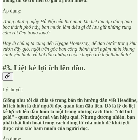
thông tin sẽ trở nên có giá trị hơn nhiều.
Áp dụng:
Trong những ngày Hà Nội nên thơ nhất, khi tiết thu dịu dàng bao
bọc thành phố này, bạn muốn làm điều gì để lưu giữ những rung
cảm rất đẹp trong lòng?
Hay là chúng ta cùng đến Hygge Homestay, để dạo bước trong khu
vườn đầy gió, ngồi trên góc ban công thảnh thơi ngắm nhìn khung
cảnh yên bình, và bắt đầu những cuộc chuyện trò thật thân tình?
#3. Liệt kê lợi ích lên đầu.
Lý thuyết:
Giống như tôi đã chia sẻ trong bản tin hướng dẫn viết Headline,
lợi ích luôn là thứ người đọc quan tâm đầu tiên. Đó là lý do liệt
kê lợi ích lên đầu luôn là một trong những cách thức “old but
gold” - quen thuộc mà vẫn hiệu quả. Nhưng đương nhiên, bạn
phải thật linh hoạt trong cách dùng từ của mình để khơi gợi
được cảm xúc ham muốn của người đọc.
Áp dụng: