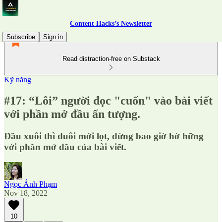
Content Hacks’s Newsletter
Subscribe
Sign in
Read distraction-free on Substack
Kỹ năng
#17: “Lôi” người đọc "cuốn" vào bài viết
với phần mở đầu ấn tượng.
Đầu xuôi thì đuôi mới lọt, đừng bao giờ hờ hững
với phần mở đầu của bài viết.
Ngọc Ánh Phạm
Nov 18, 2022
10