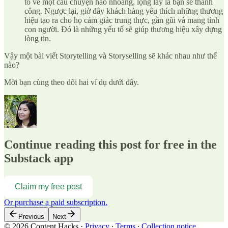
tô vẽ một câu chuyện hào nhoáng, lộng lẫy là bạn sẽ thành
công. Ngược lại, giờ đây khách hàng yêu thích những thương
hiệu tạo ra cho họ cảm giác trung thực, gần gũi và mang tính
con người. Đó là những yếu tố sẽ giúp thương hiệu xây dựng
lòng tin.
Vậy một bài viết Storytelling và Storyselling sẽ khác nhau như thế
nào?
Mời bạn cùng theo dõi hai ví dụ dưới đây.
Continue reading this post for free in the
Substack app
Claim my free post
Or purchase a paid subscription.
Previous
Next
© 2026 Content Hacks
·
Privacy
∙
Terms
∙
Collection notice