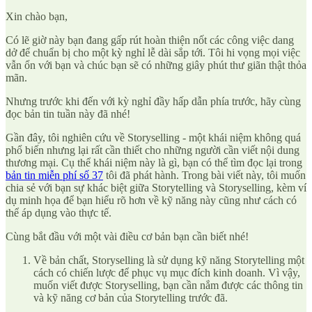
Xin chào bạn,
Có lẽ giờ này bạn đang gấp rút hoàn thiện nốt các công việc dang
dở để chuẩn bị cho một kỳ nghỉ lễ dài sắp tới. Tôi hi vọng mọi việc
vẫn ổn với bạn và chúc bạn sẽ có những giây phút thư giãn thật thỏa
mãn.
Nhưng trước khi đến với kỳ nghỉ đầy hấp dẫn phía trước, hãy cùng
đọc bản tin tuần này đã nhé!
Gần đây, tôi nghiên cứu về Storyselling - một khái niệm không quá
phổ biến nhưng lại rất cần thiết cho những người cần viết nội dung
thương mại. Cụ thể khái niệm này là gì, bạn có thể tìm đọc lại trong
bản tin miễn phí số 37
tôi đã phát hành. Trong bài viết này, tôi muốn
chia sẻ với bạn sự khác biệt giữa Storytelling và Storyselling, kèm ví
dụ minh họa để bạn hiểu rõ hơn về kỹ năng này cũng như cách có
thể áp dụng vào thực tế.
Cùng bắt đầu với một vài điều cơ bản bạn cần biết nhé!
Về bản chất, Storyselling là sử dụng kỹ năng Storytelling một
cách có chiến lược để phục vụ mục đích kinh doanh. Vì vậy,
muốn viết được Storyselling, bạn cần nắm được các thông tin
và kỹ năng cơ bản của Storytelling trước đã.