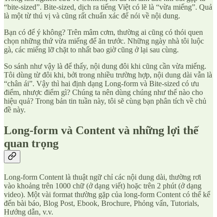
“bite-sized”. Bite-sized, dịch ra tiếng Việt có lẽ là “vừa miếng”. Quả
là một từ thú vị và cũng rất chuẩn xác để nói về nội dung.
Bạn có để ý không? Trên mâm cơm, thường ai cũng có thói quen
chọn những thứ vừa miếng để ăn trước. Những ngày nhà tôi luộc
gà, các miếng lỡ chặt to nhất bao giờ cũng ở lại sau cùng.
So sánh như vậy là để thấy, nội dung đôi khi cũng cần vừa miếng.
Tôi dùng từ đôi khi, bởi trong nhiều trường hợp, nội dung dài vẫn là
“chân ái”. Vậy thì hai định dạng Long-form và Bite-sized có ưu
điểm, nhược điểm gì? Chúng ta nên dùng chúng như thế nào cho
hiệu quả? Trong bản tin tuần này, tôi sẽ cùng bạn phân tích về chủ
đề này.
Long-form và Content và những lợi thế
quan trọng
Long-form Content là thuật ngữ chỉ các nội dung dài, thường rơi
vào khoảng trên 1000 chữ (ở dạng viết) hoặc trên 2 phút (ở dạng
video). Một vài format thường gặp của long-form Content có thể kể
đến bài báo, Blog Post, Ebook, Brochure, Phỏng vấn, Tutorials,
Hướng dẫn, v.v.