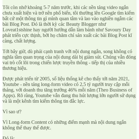
Tôi còn nhớ khoảng 5-7 năm trước, khi các nền tảng video ngắn
chưa xuất hiện và trở nên phổ biến, tôi thường lên Google tìm kiếm
bất cứ một thông tin gì mình quan tâm và lao vào nghiền ngẫm các
bài Blog Post. Đó là thời kỳ các Beauty Blogger như
Loveat1stshine hay người hướng dẫn làm bánh như Savoury Day
phát triển cực thịnh, bởi họ chăm chỉ sản xuất các bài Blog Post kĩ
càng, chất lượng.
Tới bây giờ, dù phải cạnh tranh với nội dung ngắn, song không có
nghĩa tầm quan trọng của nội dung dài bị giảm sút. Chúng vẫn đóng
vai trò cốt lõi trong chiến lược truyền thông - tiếp thị của nhiều
thương hiệu.
Được phát triển từ 2005, số liệu thống kê cho thấy tới năm 2021,
Youtube - nền tảng long-form video có 2,5 tỷ người truy cập mỗi
tháng, với doanh thu tăng trưởng 46% mỗi năm (Theo Business of
Apps). Rõ ràng, Youtube vẫn đang thu hút lượng lớn người sử dụng
và là một kênh tìm kiếm thông tin đắc lực.
Vì sao ư?
Vì Long-form Content có những điểm mạnh mà nội dung ngắn
không thể thay thế được.
Đó là: