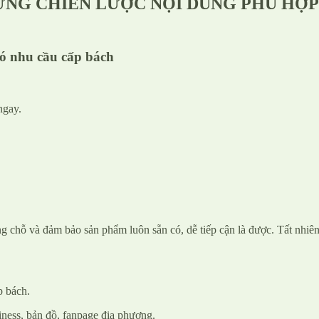
ỰNG CHIẾN LƯỢC NỘI DUNG PHÙ HỢP
có nhu cầu cấp bách
ngay.
ng chỗ và đảm bảo sản phẩm luôn sẵn có, dễ tiếp cận là được. Tất nhiên
p bách.
ness, bản đồ, fanpage địa phương.