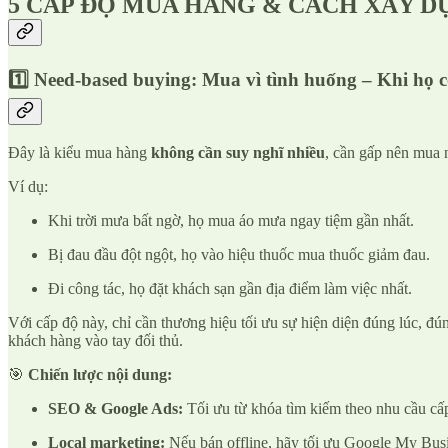
5 CẤP ĐỘ MUA HÀNG & CÁCH XÂY D
1️⃣ Need-based buying: Mua vì tình huống – Khi họ 
Đây là kiểu mua hàng
không cần suy nghĩ nhiều
, cần gấp nên mua 
Ví dụ:
Khi trời mưa bất ngờ, họ mua áo mưa ngay tiệm gần nhất.
Bị đau đầu đột ngột, họ vào hiệu thuốc mua thuốc giảm đau.
Đi công tác, họ đặt khách sạn gần địa điểm làm việc nhất.
Với cấp độ này, chỉ cần thương hiệu tối ưu sự hiện diện đúng lúc, đú
khách hàng vào tay đối thủ.
🎯
Chiến lược nội dung:
SEO & Google Ads:
Tối ưu từ khóa tìm kiếm theo nhu cầu cấ
Local marketing:
Nếu bán offline, hãy tối ưu Google My Busi