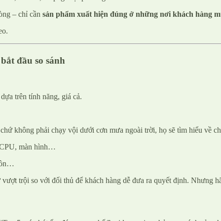
òng – chỉ cần
sản phẩm xuất hiện đúng ở những nơi khách hàng mục
eo.
 bắt đầu so sánh
a trên tính năng, giá cả.
hứ không phải chạy vội dưới cơn mưa ngoài trời, họ sẽ tìm hiểu về chấ
M, CPU, màn hình…
ộ ồn…
sự vượt trội so với đối thủ để khách hàng dễ đưa ra quyết định. Nhưng hã