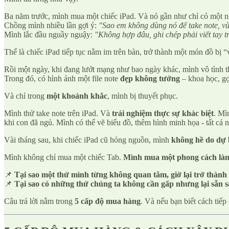
Ba năm trước, mình mua một chiếc iPad. Và nó gần như chỉ có một 
Chồng mình nhiều lần gợi ý:
"Sao em không dùng nó để take note, v
Mình lắc đầu nguầy nguậy:
"Không hợp đâu, ghi chép phải viết tay t
Thế là chiếc iPad tiếp tục nằm im trên bàn, trở thành một món đồ bị “
Rồi một ngày, khi đang lướt mạng như bao ngày khác, mình vô tình t
Trong đó, có hình ảnh một file note
đẹp không tưởng
– khoa học, gọ
Và chỉ trong
một khoảnh khắc
, mình bị thuyết phục.
Mình thử take note trên iPad. Và
trải nghiệm thực sự khác biệt
. Mì
khi con đã ngủ. Mình có thể vẽ biểu đồ, thêm hình minh họa - tất cả
Vài tháng sau, khi chiếc iPad cũ hỏng nguồn, mình
không hề do dự b
Mình không chỉ mua một chiếc Tab.
Mình mua một phong cách làm 
📌
Tại sao một thứ mình từng không quan tâm, giờ lại trở thành
📌
Tại sao có những thứ chúng ta không cần gấp nhưng lại sẵn sà
Câu trả lời nằm trong
5 cấp độ mua hàng
. Và nếu bạn biết cách tiếp