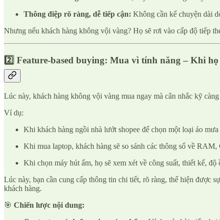
Thông điệp rõ ràng, dễ tiếp cận:
Không cần kể chuyện dài d
Nhưng nếu khách hàng không vội vàng? Họ sẽ rơi vào cấp độ tiếp th
2️⃣ Feature-based buying: Mua vì tính năng – Khi họ
Lúc này, khách hàng không vội vàng mua ngay mà cân nhắc kỹ càng dự
Ví dụ:
Khi khách hàng ngồi nhà lướt shopee để chọn một loại áo mưa c
Khi mua laptop, khách hàng sẽ so sánh các thông số về RA
Khi chọn máy hút ẩm, họ sẽ xem xét về công suất, thiết kế, đ
Lúc này, bạn cần cung cấp thông tin chi tiết, rõ ràng, thể hiện được 
khách hàng.
🎯
Chiến lược nội dung: