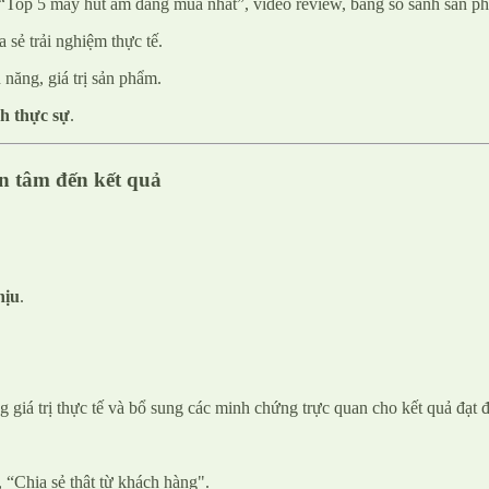
 “Top 5 máy hút ẩm đáng mua nhất”, video review, bảng so sánh sản p
sẻ trải nghiệm thực tế.
 năng, giá trị sản phẩm.
ch thực sự
.
an tâm đến kết quả
hịu
.
 giá trị thực tế và bổ sung các minh chứng trực quan cho kết quả đạt 
“Chia sẻ thật từ khách hàng".