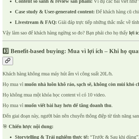
Content so sánh & review sản phẩm:
Ví dụ các bài viết như
Case study & User-generated content:
Để khách hàng cũ chia 
Livestream & FAQ:
Giải đáp trực tiếp những thắc mắc về tính
Vậy làm sao để khách hàng ngừng so đo? Bạn phải cho họ thấy
lợi í
3️⃣ Benefit-based buying: Mua vì lợi ích – Khi họ qu
Khách hàng không mua máy hút ẩm vì công suất 20L/h.
Họ mua vì
muốn nhà luôn khô ráo, sạch sẽ, không còn mùi khó c
Họ không mua một khóa học content vì có 10 video.
Họ mua vì
muốn viết bài hay hơn để tăng doanh thu
.
Đến giai đoạn này, người bán nên chuyển thông điệp từ tính năng sang
🎯
Chiến lược nội dung:
Storytelling & Trải nghiệm thực tế:
“Trước & Sau khi dùng”, 