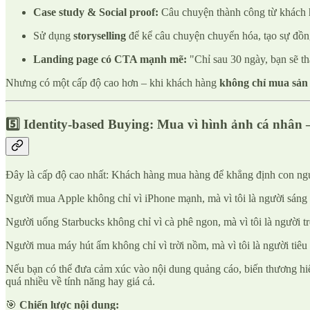
Case study & Social proof:
Câu chuyện thành công từ khách h
Sử dụng
storyselling
để kể câu chuyện chuyển hóa, tạo sự đồ
Landing page có CTA mạnh mẽ:
"Chỉ sau 30 ngày, bạn sẽ th
Nhưng có một cấp độ cao hơn – khi khách hàng
không chỉ mua sản
5️⃣ Identity-based Buying: Mua vì hình ảnh cá nhân
Đây là cấp độ cao nhất: Khách hàng mua hàng để khẳng định con ng
Người mua Apple không chỉ vì iPhone mạnh, mà vì tôi là người sáng t
Người uống Starbucks không chỉ vì cà phê ngon, mà vì tôi là người tr
Người mua máy hút ẩm không chỉ vì trời nồm, mà vì tôi là người tiêu
Nếu bạn có thể đưa cảm xúc vào nội dung quảng cáo, biến thương hiệ
quá nhiều về tính năng hay giá cả.
🎯
Chiến lược nội dung: