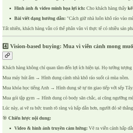
Hình ảnh & video minh họa lợi ích:
Cho khách hàng thấy
kế
Bài viết dạng hướng dẫn:
"Cách giữ nhà luôn khô ráo vào m
Tất nhiên, khách hàng vẫn có thể phân vân vì thực tế có nhiều sản ph
4️⃣ Vision-based buying: Mua vì viễn cảnh mong muố
Khách hàng không chỉ quan tâm đến lợi ích hiện tại. Họ tưởng tượng 
Mua máy hút ẩm → Hình dung cảnh nhà khô ráo suốt cả mùa nồm.
Mua khóa học tiếng Anh → Hình dung sẽ tự tin giao tiếp với sếp Tây
Mua gói tập gym → Hình dung có body săn chắc, ai cũng ngưỡng m
Lúc này, ai vẽ ra bức tranh rõ ràng và hấp dẫn hơn, người đó sẽ thắng
🎯
Chiến lược nội dung:
Video & hình ảnh truyền cảm hứng:
Vẽ ra viễn cảnh hấp dẫn