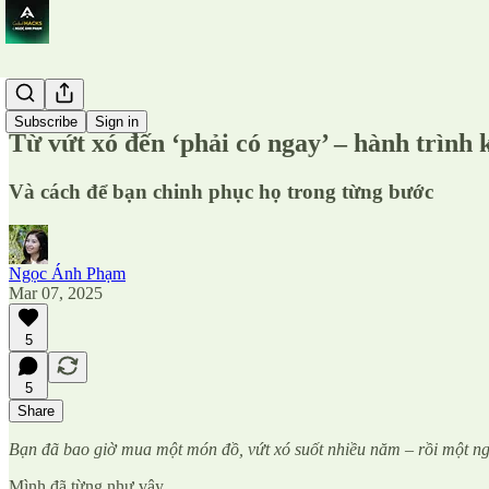
Công cụ
Subscribe
Sign in
Từ vứt xó đến ‘phải có ngay’ – hành trình
Và cách để bạn chinh phục họ trong từng bước
Ngọc Ánh Phạm
Mar 07, 2025
5
5
Share
Bạn đã bao giờ mua một món đồ, vứt xó suốt nhiều năm – rồi một ngà
Mình đã từng như vậy.