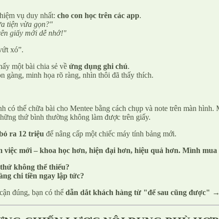
nhiệm vụ duy nhất:
cho con học trên các app
.
ừa tiện vừa gọn?"
rên giấy mới dễ nhớ!"
vứt xó”.
hấy một bài chia sẻ về
ứng dụng ghi chú
.
n gàng, minh họa rõ ràng, nhìn thôi đã thấy thích.
nh có thể chữa bài cho Mentee bằng cách chụp và note trên màn hình. M
 những thứ bình thường không làm được trên giấy.
ỏ ra 12 triệu
để nâng cấp một chiếc máy tính bảng mới.
việc mới – khoa học hơn, hiện đại hơn, hiệu quả hơn. Mình mua 
 thứ không thể thiếu?
ng chi tiền ngay lập tức?
 cận đúng, bạn có thể
dẫn dắt khách hàng từ "để sau cũng được" →