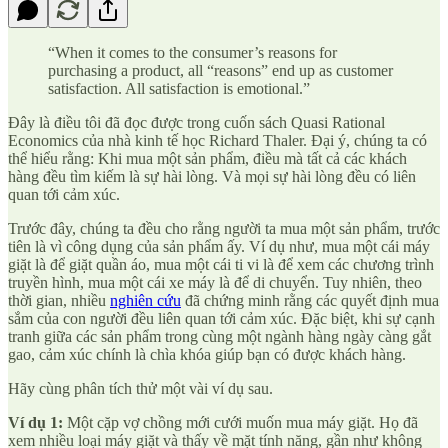
“When it comes to the consumer’s reasons for
purchasing a product, all “reasons” end up as customer
satisfaction. All satisfaction is emotional.”
Đây là điều tôi đã đọc được trong cuốn sách Quasi Rational
Economics của nhà kinh tế học Richard Thaler. Đại ý, chúng ta có
thể hiểu rằng: Khi mua một sản phẩm, điều mà tất cả các khách
hàng đều tìm kiếm là sự hài lòng. Và mọi sự hài lòng đều có liên
quan tới cảm xúc.
Trước đây, chúng ta đều cho rằng người ta mua một sản phẩm, trước
tiên là vì công dụng của sản phẩm ấy. Ví dụ như, mua một cái máy
giặt là để giặt quần áo, mua một cái ti vi là để xem các chương trình
truyền hình, mua một cái xe máy là để di chuyển. Tuy nhiên, theo
thời gian, nhiều
nghiên cứu
đã chứng minh rằng các quyết định mua
sắm của con người đều liên quan tới cảm xúc. Đặc biệt, khi sự cạnh
tranh giữa các sản phẩm trong cùng một ngành hàng ngày càng gắt
gao, cảm xúc chính là chìa khóa giúp bạn có được khách hàng.
Hãy cùng phân tích thử một vài ví dụ sau.
Ví dụ 1:
Một cặp vợ chồng mới cưới muốn mua máy giặt. Họ đã
xem nhiều loại máy giặt và thấy về mặt tính năng, gần như không