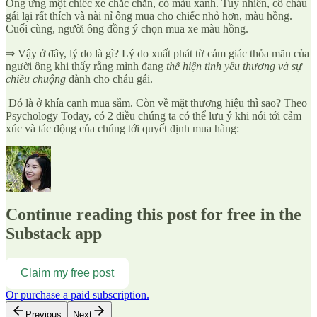
Ông ưng một chiếc xe chắc chắn, có màu xanh. Tuy nhiên, cô cháu
gái lại rất thích và nài nỉ ông mua cho chiếc nhỏ hơn, màu hồng.
Cuối cùng, người ông đồng ý chọn mua xe màu hồng.
⇒ Vậy ở đây, lý do là gì? Lý do xuất phát từ cảm giác thỏa mãn của
người ông khi thấy rằng mình đang
thể hiện tình yêu thương và sự
chiều chuộng
dành cho cháu gái.
Đó là ở khía cạnh mua sắm. Còn về mặt thương hiệu thì sao? Theo
Psychology Today, có 2 điều chúng ta có thể lưu ý khi nói tới cảm
xúc và tác động của chúng tới quyết định mua hàng:
Continue reading this post for free in the
Substack app
Claim my free post
Or purchase a paid subscription.
Previous
Next