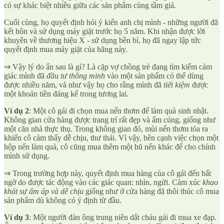
có sự khác biệt nhiều giữa các sản phẩm cùng tầm giá.
Cuối cùng, họ quyết định hỏi ý kiến anh chị mình - những người đã
kết hôn và sử dụng máy giặt trước họ 5 năm. Khi nhận được lời
khuyên về thương hiệu X - sử dụng bền bỉ, họ đã ngay lập tức
quyết định mua máy giặt của hãng này.
⇒ Vậy lý do ẩn sau là gì? Là cặp vợ chồng trẻ đang tìm kiếm cảm
giác mình đã
đầu tư thông minh
vào một sản phẩm có thể dùng
được nhiều năm, và như vậy họ cho rằng mình đã
tiết kiệm
được
một khoản tiền đáng kể trong tương lai.
Ví dụ 2
: Một cô gái đi chọn mua nến thơm để làm quà sinh nhật.
Không gian cửa hàng được trang trí rất đẹp và ấm cúng, giống như
một căn nhà thực thụ. Trong không gian đó, mùi nến thơm tỏa ra
khiến cô cảm thấy dễ chịu, thư thái. Vì vậy, bên cạnh việc chọn một
hộp nến làm quà, cô cũng mua thêm một hũ nến khác để cho chính
mình sử dụng.
⇒ Trong trường hợp này, quyết định mua hàng của cô gái đến bất
ngờ do được tác động vào các giác quan: nhìn, ngửi. Cảm xúc
khao
khát sự ấm áp và dễ chịu
giống như ở cửa hàng đã thôi thúc cô mua
sản phẩm dù không có ý định từ đầu.
Ví dụ 3
: Một người đàn ông trung niên dắt cháu gái đi mua xe đạp.