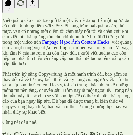
2
Viết quảng cáo chưa bao giờ là một việc dễ dàng. Là một người đã
có nhiều kinh nghiệm với việc viết hàng trăm bài quảng cáo, thú
thực, vẫn có những thời điểm tôi cảm thấy bối rối và chần chừ khi
cần viết một bài quảng cáo cho chính mình. Như tôi đã từng nói
trong một video trên
Fanpage Ngọc Ánh Content Hacks
, viết quảng
cáo là một công việc dựa trên Logic, dữ liệu và tâm lý học. Vì vậy,
khi tâm lý của người mua còn thay đổi, người viết quảng cáo còn
tiếp tục phải tìm hiểu và nâng cấp bản thân để tạo ra bài quảng cáo
hấp dẫn hơn.
Phát triển kỹ năng Copywriting là một hành trình dài, bao gồm sự
thay đổi cả về tư duy, kiến thức và kỹ năng của người viết. Từ khi
sáng lập bản tin Content Hacks, tôi tập trung nhắc nhiều về những
thông tin nền tảng, chuyên sâu. Hôm nay là một ngoại lệ. Trong bản
tin tuần này, tôi sẽ chia sẻ với bạn tips để có thể cải thiện bài quảng
cáo của bạn ngay lập tức. Dù bạn đã được trang bị kiến thức về
Copywriting hay chưa, bạn vẫn có thể sử dụng những tips này và
nhận thấy sự khác biệt.
Cùng bắt đầu nhé!
#1: Cấu trúc đơn giản nhất: Đặt vấn đề -