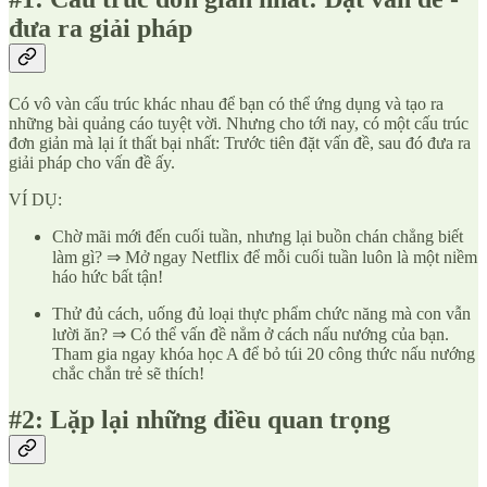
đưa ra giải pháp
Có vô vàn cấu trúc khác nhau để bạn có thể ứng dụng và tạo ra
những bài quảng cáo tuyệt vời. Nhưng cho tới nay, có một cấu trúc
đơn giản mà lại ít thất bại nhất: Trước tiên đặt vấn đề, sau đó đưa ra
giải pháp cho vấn đề ấy.
VÍ DỤ:
Chờ mãi mới đến cuối tuần, nhưng lại buồn chán chẳng biết
làm gì? ⇒ Mở ngay Netflix để mỗi cuối tuần luôn là một niềm
háo hức bất tận!
Thử đủ cách, uống đủ loại thực phẩm chức năng mà con vẫn
lười ăn? ⇒ Có thể vấn đề nẳm ở cách nấu nướng của bạn.
Tham gia ngay khóa học A để bỏ túi 20 công thức nấu nướng
chắc chắn trẻ sẽ thích!
#2: Lặp lại những điều quan trọng