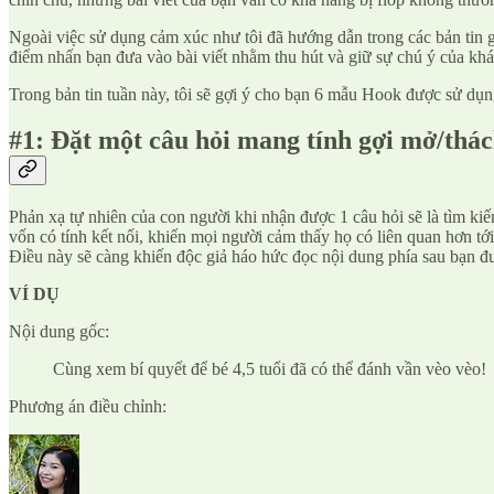
Ngoài việc sử dụng cảm xúc như tôi đã hướng dẫn trong các bản tin 
điểm nhấn bạn đưa vào bài viết nhằm thu hút và giữ sự chú ý của khác
Trong bản tin tuần này, tôi sẽ gợi ý cho bạn 6 mẫu Hook được sử dụn
#1: Đặt một câu hỏi mang tính gợi mở/thác
Phản xạ tự nhiên của con người khi nhận được 1 câu hỏi sẽ là tìm kiếm
vốn có tính kết nối, khiến mọi người cảm thấy họ có liên quan hơn t
Điều này sẽ càng khiến độc giả háo hức đọc nội dung phía sau bạn đ
VÍ DỤ
Nội dung gốc:
Cùng xem bí quyết để bé 4,5 tuổi đã có thể đánh vần vèo vèo!
Phương án điều chỉnh: