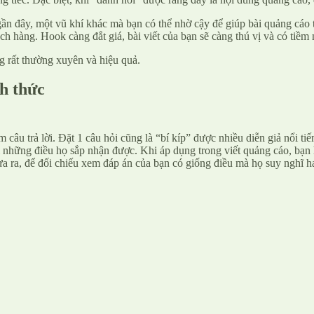
gần đây, một vũ khí khác mà bạn có thể nhờ cậy để giúp bài quảng cáo 
h hàng. Hook càng đắt giá, bài viết của bạn sẽ càng thú vị và có tiềm
g rất thường xuyên và hiệu quả.
h thức
 câu trả lời. Đặt 1 câu hỏi cũng là “bí kíp” được nhiều diễn giả nổi ti
ới những điều họ sắp nhận được. Khi áp dụng trong viết quảng cáo, bạn
ưa ra, để đối chiếu xem đáp án của bạn có giống điều mà họ suy nghĩ 