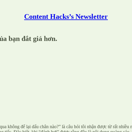
Content Hacks’s Newsletter
ủa bạn đắt giá hơn.
qua không để lại dấu chân nào?” là câu hỏi tôi nhận được từ rất nhiều n
g tiếc. Đặc biệt, khi “đánh hơi” được rằng đây là nội dung quảng cáo, 