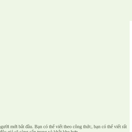
gười mới bắt đầu. Bạn có thể viết theo công thức, bạn có thể viết rất
độc giả sẽ càng cẩn trọng và khắt khe hơn.