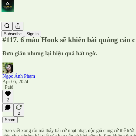
Kỹ năng
Subscribe
Sign in
#117. 6 mẫu Hook sẽ khiến bài quảng cáo c
Đơn giản nhưng lại hiệu quả bất ngờ.
Ngọc Ánh Phạm
Apr 05, 2024
∙ Paid
2
2
Share
“Sao viết xong rồi mà thấy bài cứ nhạt nhạt, độc giả cũng cứ thế lướt 
chỉn chu, nhưng bài viết của bạn vẫn có khả năng bị flop không thươn