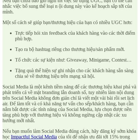
Nếu bạn chưa bao giờ nghĩ tới việc sử dụng UGC, bạn có thể cân
nhắc việc bổ sung thể loại n ội dung này vào kế hoạch sắp tới của
mình.
Một số cách sẽ giúp bạn/thương hiệu của bạn có nhiều UGC hơn:
Trực tiếp hỏi xin feedback của khách hàng vào các thời điểm
phù hợp.
Tạo ra bộ hashtag riêng cho thương hiệu/sản phẩm mới.
Tổ chức các sự kiện như: Giveaway, Minigame, Contest…
Tặng quà thể hiện sự ghi nhận cho các khách hàng sẵn sàng
chia sẻ về thương hiệu trên mạng xã hội.
Social Media là một kênh tiềm năng để các thương hiệu khai phá và
phát triển cả về mặt branding lẫn doanh số, tuy nhiên làm nội dung
trên Social Media không đơn giản chỉ là viết một vài bài rồi set lịch
air. Để làm tốt và có khả năng tư vấn cho sếp/khách hàng, bạn cần
nắm bắt được các tính năng của Social Media, lựa chọn được nền
tảng phù hợp với thương hiệu và không ngừng cập nhật các xu
hướng mới nhất.
Nếu bạn muốn làm Social Media đúng cách, hãy đăng ký sớm khóa
học
Impactful Social Media
của tôi để nhận ưu đãi tới 15% trong