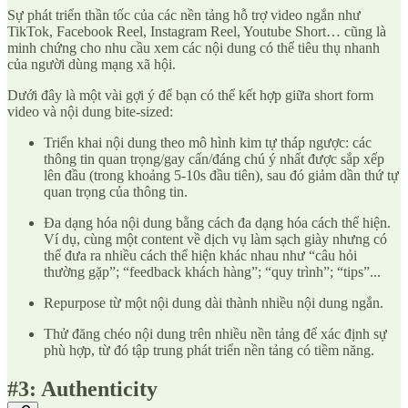
Sự phát triển thần tốc của các nền tảng hỗ trợ video ngắn như
TikTok, Facebook Reel, Instagram Reel, Youtube Short… cũng là
minh chứng cho nhu cầu xem các nội dung có thể tiêu thụ nhanh
của người dùng mạng xã hội.
Dưới đây là một vài gợi ý để bạn có thể kết hợp giữa short form
video và nội dung bite-sized:
Triển khai nội dung theo mô hình kim tự tháp ngược: các
thông tin quan trọng/gay cấn/đáng chú ý nhất được sắp xếp
lên đầu (trong khoảng 5-10s đầu tiên), sau đó giảm dần thứ tự
quan trọng của thông tin.
Đa dạng hóa nội dung bằng cách đa dạng hóa cách thể hiện.
Ví dụ, cùng một content về dịch vụ làm sạch giày nhưng có
thể đưa ra nhiều cách thể hiện khác nhau như “câu hỏi
thường gặp”; “feedback khách hàng”; “quy trình”; “tips”...
Repurpose từ một nội dung dài thành nhiều nội dung ngắn.
Thử đăng chéo nội dung trên nhiều nền tảng để xác định sự
phù hợp, từ đó tập trung phát triển nền tảng có tiềm năng.
#3: Authenticity