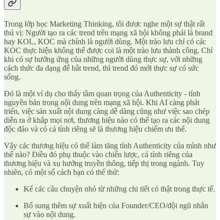
Trong lớp học Marketing Thinking, tôi được nghe một sự thật rất
thú vị: Người tạo ra các trend trên mạng xã hội không phải là brand
hay KOL, KOC mà chính là người dùng. Một trào lưu chỉ có các
KOC thực hiện không thể được coi là một trào lưu thành công. Chỉ
khi có sự hưởng ứng của những người dùng thực sự, với những
cách thức đa dạng để bắt trend, thì trend đó mới thực sự có sức
sống.
Đó là một ví dụ cho thấy tầm quan trọng của Authenticity - tính
nguyên bản trong nội dung trên mạng xã hội. Khi AI càng phát
triển, việc sản xuất nội dung càng dễ dàng cũng như việc sao chép
diễn ra ở khắp mọi nơi, thương hiệu nào có thể tạo ra các nội dung
độc đáo và có cá tính riêng sẽ là thương hiệu chiếm ưu thế.
Vậy các thương hiệu có thể làm tăng tính Authenticity của mình như
thế nào? Điều đó phụ thuộc vào chiến lược, cá tính riêng của
thương hiệu và xu hướng truyền thông, tiếp thị trong ngành. Tuy
nhiên, có một số cách bạn có thể thử:
Kể các câu chuyện nhỏ từ những chi tiết có thật trong thực tế.
Bổ sung thêm sự xuất hiện của Founder/CEO/đội ngũ nhân
sự vào nội dung.