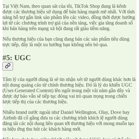
Tại Việt Nam, theo quan sát của tôi, TikTok Shop đang là kênh
được các thương hiệu sử dụng để bán hàng mạnh mẽ nhất. Với tính
năng hỗ trợ gắn link sản phẩm lên các video, đồng thời được hưởng
lợi từ các chương trình trợ giá của nền tảng, việc gia tăng doanh số
khi bán hàng trên mạng xã hội đang rất giàu tiềm năng.
Nếu thương hiệu của bạn cũng đang bán các sản phẩm tiêu dùng
trực tiếp, đây là một xu hướng bạn không nên bỏ qua.
#5: UGC
Tâm lý của người dùng là sẽ tin nhận xét từ người dùng khác hơn là
nội dung quảng cáo từ chính thương hiệu. Đó là lý do khiến UGC
(User-Generated Content) lên ngôi trong một vài năm gần đây và
được dự báo vẫn sẽ tiếp tục đóng vai trò quan trọng trong chiến
lược tiếp thị của các thương hiệu.
Nhiều brand nước ngoài như Daniel Wellington, Olay, Dove hay
Airbnb đã cố gắng đưa ra các chương trình khích lệ người dùng
đăng tải các nội dung liên quan tới thương hiệu với mong muốn tạo
ra hiệu ứng thu hút các khách hàng mới.