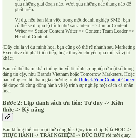
qua những giai đoạn nào, vượt qua những nấc thang nào để
phát triển.
Ví dụ, nếu bạn làm việc trong một doanh nghiệp SME, bạn
có thể sẽ đi qua lộ trình như sau: Intern => Junior Content
Writer => Senior Content Writer => Content Team Leader =>
Head of Content.
(Đây chỉ là ví dụ minh họa, bạn cũng có thể rẽ nhánh sau Marketing
Executive rồi phát triển tiếp, hoặc thuyên chuyển qua một số vị trí
khác).
Bạn có thể tham khảo thông tin về lộ trình sự nghiệp ở một số trang
đáng tin cậy, như Brands Vietnam hoặc Tomorrow Marketers. Hoặc
bạn cũng có thể tham gia chương trình
Unlock Your Content Career
để được tôi cùng đồng hành vẽ lộ trình sự nghiệp một cách cá nhân
hóa.
Bước 2: Lập danh sách ưu tiên: Tư duy -> Kiến
thức -> Kỹ năng
Bạn không thể học mọi thứ cùng lúc. Quy trình hợp lý là
HỌC ->
THỰC HÀNH -> TRẢI NGHIỆM -> ĐÚC RÚT
rồi mới quay