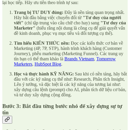
lại học tiếp. Hãy ưu tiên theo trình tự sau:
Trang bị TƯ DUY đúng:
Đây là nền tảng quan trọng nhất.
Hãy bắt đầu bằng việc chuyển đổi từ
"Tư duy của người
viết"
(chỉ tập trung vào câu chữ cho hay) sang
"Tư duy của
Marketer"
(hiểu rằng nội dung là công cụ để giải quyết vấn
đề kinh doanh, phục vụ mục tiêu và đối tượng cụ thể).
Tìm hiểu KIẾN THỨC nền:
Đọc các kiến thức cơ bản về
Marketing (4P, 7P, STP), hành trình khách hàng (Customer
Journey), phễu marketing (Marketing Funnel). Các trang uy
tín bạn có thể tham khảo là
Brands Vietnam
,
Tomorrow
Marketers
,
HubSpot Blog
.
Học và thực hành KỸ NĂNG:
Sau khi có nền tảng, hãy bắt
đầu với các kỹ năng cụ thể như: Research, Phân tích Insight,
Lên ý tưởng, và đặc biệt là các kỹ năng của tương lai như:
xây dựng câu lệnh (prompt) cho AI, phân tích dữ liệu cơ bản,
và tư duy xây dựng cộng đồng.
Bước 3: Bắt đầu từng bước nhỏ để xây dựng sự tự
tin