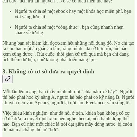
cái bẫy “tích trữ tài nguyên”. Nó sẽ có biểu hiện thế này:
Người ta chia sẻ một ebook hay một khóa học miễn phí, bạn
vội vàng lưu lại.
Người ta chia sẻ một “công thức”, bạn cũng nhanh nhẹn
share về tường.
Nhưng bạn rất hiếm khi đọc/xem hết những nội dung đó. Nó chỉ tạo
ra cho bạn một ảo giác an tâm, rằng mình “đã sở hữu rồi, lúc nào
xem cũng được”. Rút cuộc, thời gian cứ trôi qua mà bạn chỉ đang
tích thêm dữ liệu, chứ không phát triển năng lực.
3. Không có cơ sở đưa ra quyết định
Mỗi lần lên mạng, bạn thấy mình như bị “chia năm xẻ bảy”. Người
thì bảo phải học kỹ năng A, người lại bảo phải có kỹ năng B. Người
khuyên nên vào Agency, người lại nói làm Freelancer vẫn sống tốt.
Việc thiếu kinh nghiệm, như đã nói ở trên, khiến bạn không có cơ
sở để đưa ra quyết định xem nên nghe theo ai, nên hành động thế
nào. Bạn cứ như một chiếc lá trôi dạt giữa mấy dòng nước, bị cuốn
đi mãi mà chẳng thể tự “bơi”.