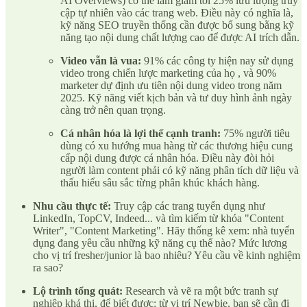
AI Overviews) có thể làm giảm tới 25% lưu lượng truy
cập tự nhiên vào các trang web. Điều này có nghĩa là,
kỹ năng SEO truyền thống cần được bổ sung bằng kỹ
năng tạo nội dung chất lượng cao để được AI trích dẫn.
Video vẫn là vua:
91% các công ty hiện nay sử dụng
video trong chiến lược marketing của họ , và 90%
marketer dự định ưu tiên nội dung video trong năm
2025. Kỹ năng viết kịch bản và tư duy hình ảnh ngày
càng trở nên quan trọng.
Cá nhân hóa là lợi thế cạnh tranh:
75% người tiêu
dùng có xu hướng mua hàng từ các thương hiệu cung
cấp nội dung được cá nhân hóa. Điều này đòi hỏi
người làm content phải có kỹ năng phân tích dữ liệu và
thấu hiểu sâu sắc từng phân khúc khách hàng.
Nhu cầu thực tế:
Truy cập các trang tuyển dụng như
LinkedIn, TopCV, Indeed... và tìm kiếm từ khóa "Content
Writer", "Content Marketing". Hãy thống kê xem: nhà tuyển
dụng đang yêu cầu những kỹ năng cụ thể nào? Mức lương
cho vị trí fresher/junior là bao nhiêu? Yêu cầu về kinh nghiệm
ra sao?
Lộ trình tổng quát:
Research và vẽ ra một bức tranh sự
nghiệp khả thi, để biết được: từ vị trí Newbie, bạn sẽ cần đi