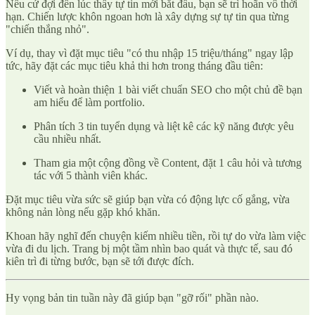
Nếu cứ đợi đến lúc thấy tự tin mới bắt đầu, bạn sẽ trì hoãn vô thời
hạn. Chiến lược khôn ngoan hơn là xây dựng sự tự tin qua từng
"chiến thắng nhỏ".
Ví dụ, thay vì đặt mục tiêu "có thu nhập 15 triệu/tháng" ngay lập
tức, hãy đặt các mục tiêu khả thi hơn trong tháng đầu tiên:
Viết và hoàn thiện 1 bài viết chuẩn SEO cho một chủ đề bạn
am hiểu để làm portfolio.
Phân tích 3 tin tuyển dụng và liệt kê các kỹ năng được yêu
cầu nhiều nhất.
Tham gia một cộng đồng về Content, đặt 1 câu hỏi và tương
tác với 5 thành viên khác.
Đặt mục tiêu vừa sức sẽ giúp bạn vừa có động lực cố gắng, vừa
không nản lòng nếu gặp khó khăn.
Khoan hãy nghĩ đến chuyện kiếm nhiều tiền, rồi tự do vừa làm việc
vừa đi du lịch. Trang bị một tầm nhìn bao quát và thực tế, sau đó
kiên trì đi từng bước, bạn sẽ tới được đích.
Hy vọng bản tin tuần này đã giúp bạn "gỡ rối" phần nào.