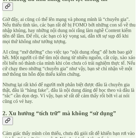
Giờ đây, ai cũng có thể lên mạng và phong mình là “chuyên gia”.
Nếu thiếu tỉnh táo, các bạn rất dễ bị FOMO bởi những con số về thu
nhập khủng, hay những nội dung nói rằng làm nghề Content kiếm
tiền dễ lắm. Để rồi, các bạn có kỳ vọng sai, dẫn tới sự sụp đổ khi
mọi thứ không như tưởng tượng.
AI cũng “mở đường” cho việc tạo “nội dung rỗng” dễ hơn bao giờ
hết. Một người có thể tìm nội dung từ nhiều nguồn, cắt cúp, xào xáo
rồi biến nó thành của mình khi còn chưa có trải nghiệm thực tế. Nếu
cứ chạy theo những “chuyên gia” như vậy, bạn sẽ chỉ nhận về một
mớ thông tin hỗn độn thiếu kiểm chứng.
Nhưng lại rất khó để người mới phân biệt được đâu là chuyên gia
thật, đâu là “hàng fake”, đâu là nội dung đáng để học theo và đâu là
“rác” cần dọn dẹp. Vì vậy, bạn sẽ rất dễ cảm thấy rối bời vì ai nói
cũng có vẻ hay.
2. Xu hướng “tích trữ” mà không “sử dụng”
Cảm giác thấy mình còn thiếu, chưa đủ giỏi rất dễ khiến bạn rơi vào